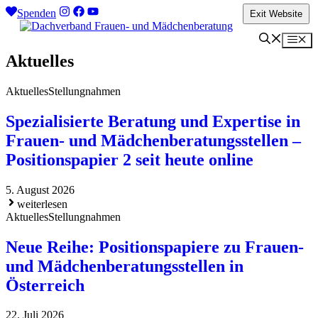
Zum
Spenden
Exit Website
Inhalt
springen
Me
Aktuelles
Aktuelles
Stellungnahmen
Spezialisierte Beratung und Expertise in
Frauen- und Mädchenberatungsstellen –
Positionspapier 2 seit heute online
5. August 2026
weiterlesen
Aktuelles
Stellungnahmen
Neue Reihe: Positionspapiere zu Frauen-
und Mädchenberatungsstellen in
Österreich
22. Juli 2026