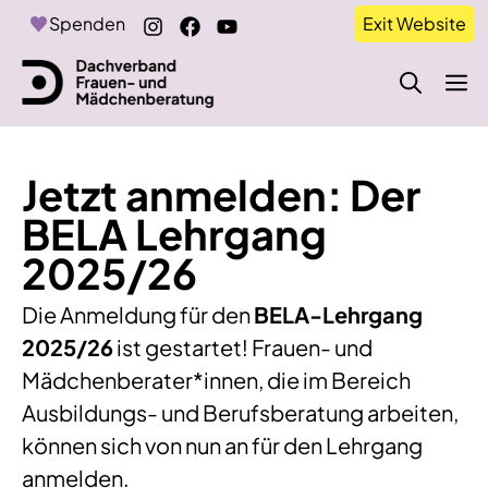
Zum
Spenden
Exit Website
Inhalt
springen
M
Jetzt anmelden: Der
BELA Lehrgang
2025/26
Die Anmeldung für den
BELA-Lehrgang
2025/26
ist gestartet! Frauen- und
Mädchenberater*innen, die im Bereich
Ausbildungs- und Berufsberatung arbeiten,
können sich von nun an für den Lehrgang
anmelden.