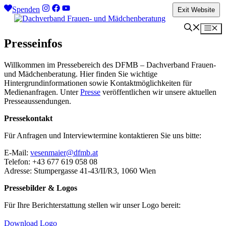
Zum
Spenden
Exit Website
Inhalt
springen
Me
Presseinfos
Willkommen im Pressebereich des DFMB – Dachverband Frauen-
und Mädchenberatung. Hier finden Sie wichtige
Hintergrundinformationen sowie Kontaktmöglichkeiten für
Medienanfragen. Unter
Presse
veröffentlichen wir unsere aktuellen
Presseaussendungen.
Pressekontakt
Für Anfragen und Interviewtermine kontaktieren Sie uns bitte:
E-Mail:
vesenmaier@dfmb.at
Telefon: +43 677 619 058 08
Adresse: Stumpergasse 41-43/II/R3, 1060 Wien
Pressebilder & Logos
Für Ihre Berichterstattung stellen wir unser Logo bereit:
Download Logo