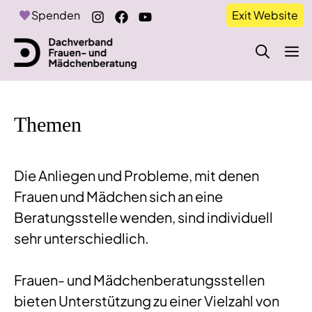
Zum
Spenden
Exit Website
Inhalt
springen
M
Themen
Die Anliegen und Probleme, mit denen
Frauen und Mädchen sich an eine
Beratungsstelle wenden, sind individuell
sehr unterschiedlich.
Frauen- und Mädchenberatungsstellen
bieten Unterstützung zu einer Vielzahl von