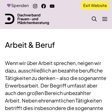
Zum
Spenden
Exit Website
Inhalt
springen
M
Arbeit & Beruf
Wenn wir über Arbeit sprechen, neigen wir
dazu, ausschließlich an bezahlte berufliche
Tätigkeiten zu denken – also die sogenannte
Erwerbsarbeit. Der Begriff umfasst aber
auch den großen Bereich unbezahlter
Arbeit. Neben ehrenamtlichen Tätigkeiten
betrifft dies insbesondere die sogenannte