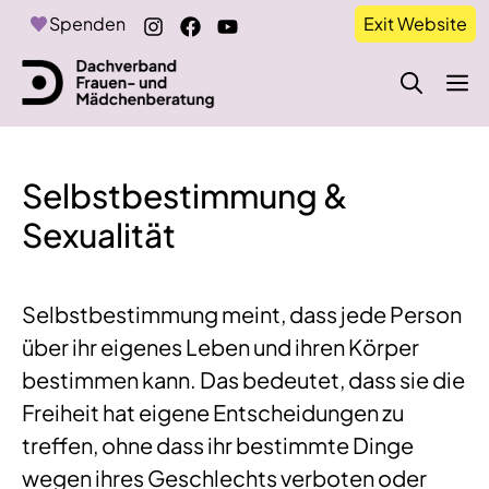
Zum
Spenden
Exit Website
Inhalt
springen
M
Selbstbestimmung &
Sexualität
Selbstbestimmung meint, dass jede Person
über ihr eigenes Leben und ihren Körper
bestimmen kann. Das bedeutet, dass sie die
Freiheit hat eigene Entscheidungen zu
treffen, ohne dass ihr bestimmte Dinge
wegen ihres Geschlechts verboten oder