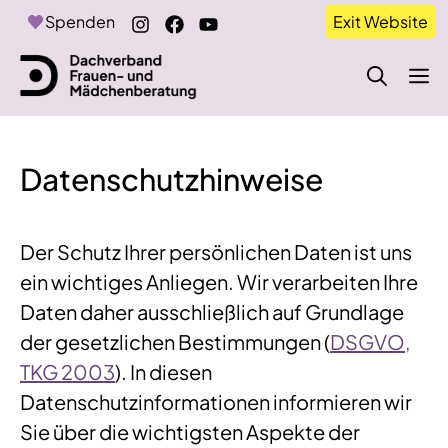
Zum
Spenden
Exit Website
Inhalt
springen
M
Datenschutzhinweise
Der Schutz Ihrer persönlichen Daten ist uns
ein wichtiges Anliegen. Wir verarbeiten Ihre
Daten daher ausschließlich auf Grundlage
der gesetzlichen Bestimmungen (
DSGVO,
TKG 2003
). In diesen
Datenschutzinformationen informieren wir
Sie über die wichtigsten Aspekte der