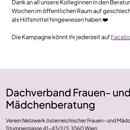
Dank an all unsere Kolleginnen in den Beratu
Wochen im öffentlichen Raum auf geschlec
als Hilfsmittel hingewiesen haben ❤️
Die Kampagne könnt ihr jederzeit auf
Faceb
Dachverband Frauen- un
Mädchenberatung
Verein Netzwerk österreichischer Frauen- und Mäd
Stumpergasse 41-43/2/3, 1060 Wien