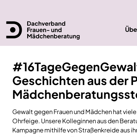
Zum
Inhalt
springen
Übe
#16TageGegenGewalt 
Geschichten aus der P
Mädchenberatungsste
Gewalt gegen Frauen und Mädchen hat viele G
Ohrfeige. Unsere Kolleginnen aus den Berat
Kampagne mithilfe von Straßenkreide aus ihre