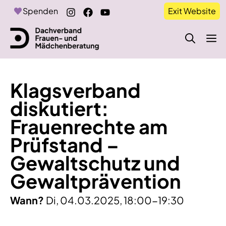
Zum
Spenden
Exit Website
Inhalt
springen
M
Klagsverband
diskutiert:
Frauenrechte am
Prüfstand –
Gewaltschutz und
Gewaltprävention
Wann?
Di, 04.03.2025, 18:00-19:30