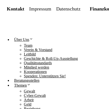
Kontakt
Impressum
Datenschutz
Finanzko
Über Uns
Team
Verein & Vorstand
Leitbild
Geschichte & Roll-Up-Ausstellung
Qualitätsstandards
Mitglied werden
Kooperationen
Spenden: Unterstützen Sie!
Beratungsstellen
Themen
Gewalt
Cyber-Gewalt
Arbeit
Geld
Beziehung