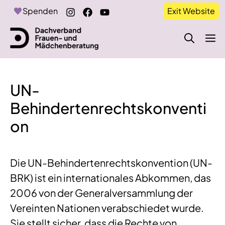
Zum
Spenden
Exit Website
Inhalt
springen
M
UN-
Behindertenrechtskonventi
on
Die UN-Behindertenrechtskonvention (UN-
BRK) ist ein internationales Abkommen, das
2006 von der Generalversammlung der
Vereinten Nationen verabschiedet wurde.
Sie stellt sicher, dass die Rechte von