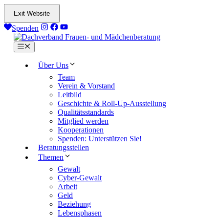
Zum
Exit Website
Inhalt
springen
Spenden
Menü
Über Uns
Team
Verein & Vorstand
Leitbild
Geschichte & Roll-Up-Ausstellung
Qualitätsstandards
Mitglied werden
Kooperationen
Spenden: Unterstützen Sie!
Beratungsstellen
Themen
Gewalt
Cyber-Gewalt
Arbeit
Geld
Beziehung
Lebensphasen