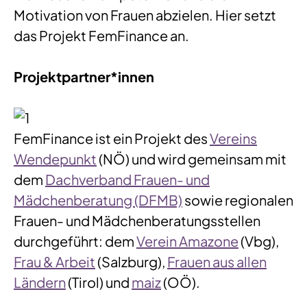
Motivation von Frauen abzielen. Hier setzt
das Projekt FemFinance an.
Projektpartner*innen
FemFinance ist ein Projekt des
Vereins
Wendepunkt
(NÖ) und wird gemeinsam mit
dem
Dachverband Frauen- und
Mädchenberatung (DFMB)
sowie regionalen
Frauen- und Mädchenberatungsstellen
durchgeführt: dem
Verein Amazone
(Vbg),
Frau & Arbeit
(Salzburg),
Frauen aus allen
Ländern
(Tirol) und
maiz
(OÖ).