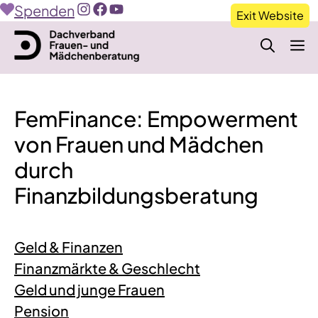
Zum
Spenden
Exit Website
Inhalt
M
springen
FemFinance: Empowerment
von Frauen und Mädchen
durch
Finanzbildungsberatung
Geld & Finanzen
Finanzmärkte & Geschlecht
Geld und junge Frauen
Pension