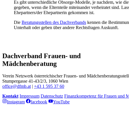
Es gibt unterschiedliche Obsorge-Modelle, je nachdem, wie die
gegeben, wenn die Elternteile miteinander verheiratet sind. Las
Ehepartners/der Ehepartnerin gekommen ist.
Die
Beratungsstellen des Dachverbands
kennen die Bestimmung
Unterhalt oder geben über andere Rechtsfragen Auskunft.
Dachverband Frauen- und
Mädchenberatung
Verein Netzwerk österreichischer Frauen- und Mädchenberatungsstel
Stumpergasse 41-43/2/3, 1060 Wien
office@dfmb.at
|
+43 1 595 37 60
Kontakt
Impressum
Datenschutz
Finanzkompetenz für Frauen und 
Instagram
facebook
YouTube