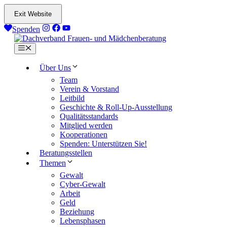
Zum
Exit Website
Inhalt
springen
Spenden
Menü
Über Uns
Team
Verein & Vorstand
Leitbild
Geschichte & Roll-Up-Ausstellung
Qualitätsstandards
Mitglied werden
Kooperationen
Spenden: Unterstützen Sie!
Beratungsstellen
Themen
Gewalt
Cyber-Gewalt
Arbeit
Geld
Beziehung
Lebensphasen