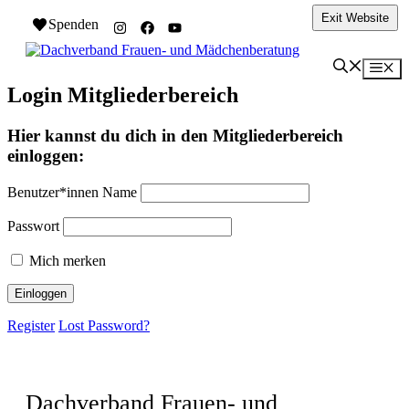
Zum
Exit Website
Spenden
Inhalt
springen
Me
Login Mitgliederbereich
Hier kannst du dich in den Mitgliederbereich
einloggen:
Benutzer*innen Name
Passwort
Mich merken
Register
Lost Password?
Dachverband Frauen- und