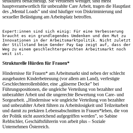
strukturell benachteiligt. Sie verdienen weniger, sind meist
hauptverantwortlich für unbezahlte Care Arbeit, tragen die Hauptlast
des „Mental Loads” und sind häufiger von Diskriminierung und
sexueller Belästigung am Arbeitsplatz betroffen.
Expert:innen sind sich einig: Für eine Verbesserung 
braucht es ein grundlegendes Umdenken und den Mut zu 
Innovationen in der Arbeitsmarktpolitik. Nicht zuletzt 
der Stillstand beim Gender Pay Gap zeigt auf, dass der 
Weg zu einem geschlechtergerechten Arbeitsmarkt noch 
weit ist.
Strukturelle Hürden für Frauen*
Hindernisse für Frauen* am Arbeitsmarkt sind neben der schlecht
ausgebauten Kinderbetreuung (vor allem am Land), verfestigte
Geschlechterrollenbilder, eine „gläserne Decke” bei
Führungspositionen, die ungleiche Verteilung von bezahlter und
unbezahlter Arbeit und die ungerechte Bewertung von Care- und
Sorgearbeit. „Hindernisse wie ungleiche Verteilung von bezahlter
und unbezahlter Arbeit führen zu Arbeitslosigkeit und Teilzeitarbeit
und damit zu prekären Lebensabschnitten in Frauen*leben, die von
der Politik nicht ausreichend aufgegriffen werden”, so Sabine
Rehbichler, Geschäftsführerin von arbeit plus – Soziale
Unternehmen Österreich.