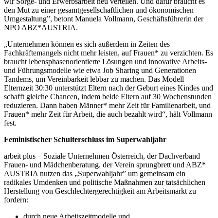
wir Sorge- und Erwerbsarbeit neu verteilen. Und dafür braucht es
den Mut zu einer gesamtgesellschaftlichen und ökonomischen
Umgestaltung”, betont Manuela Vollmann, Geschäftsführerin der
NPO ABZ*AUSTRIA.
„Unternehmen können es sich außerdem in Zeiten des
Fachkräftemangels nicht mehr leisten, auf Frauen* zu verzichten. Es
braucht lebensphasenorientierte Lösungen und innovative Arbeits-
und Führungsmodelle wie etwa Job Sharing und Generationen
Tandems, um Vereinbarkeit lebbar zu machen. Das Modell
Elternzeit 30:30 unterstützt Eltern nach der Geburt eines Kindes und
schafft gleiche Chancen, indem beide Eltern auf 30 Wochenstunden
reduzieren. Dann haben Männer* mehr Zeit für Familienarbeit, und
Frauen* mehr Zeit für Arbeit, die auch bezahlt wird“, hält Vollmann
fest.
Feministischer Schulterschluss im Superwahljahr
arbeit plus – Soziale Unternehmen Österreich, der Dachverband
Frauen- und Mädchenberatung, der Verein sprungbrett und ABZ*
AUSTRIA nutzen das „Superwahljahr” um gemeinsam ein
radikales Umdenken und politische Maßnahmen zur tatsächlichen
Herstellung von Geschlechtergerechtigkeit am Arbeitsmarkt zu
fordern:
durch neue Arbeitszeitmodelle und