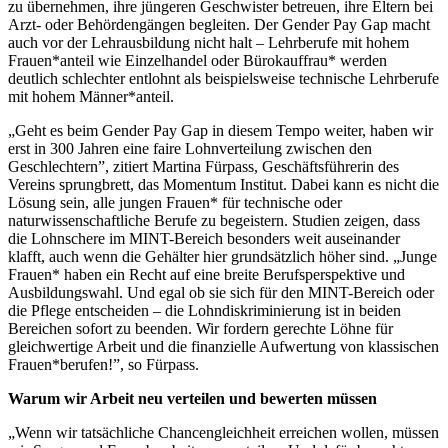
zu übernehmen, ihre jüngeren Geschwister betreuen, ihre Eltern bei
Arzt- oder Behördengängen begleiten. Der Gender Pay Gap macht
auch vor der Lehrausbildung nicht halt – Lehrberufe mit hohem
Frauen*anteil wie Einzelhandel oder Bürokauffrau* werden
deutlich schlechter entlohnt als beispielsweise technische Lehrberufe
mit hohem Männer*anteil.
„Geht es beim Gender Pay Gap in diesem Tempo weiter, haben wir
erst in 300 Jahren eine faire Lohnverteilung zwischen den
Geschlechtern”, zitiert Martina Fürpass, Geschäftsführerin des
Vereins sprungbrett, das Momentum Institut. Dabei kann es nicht die
Lösung sein, alle jungen Frauen* für technische oder
naturwissenschaftliche Berufe zu begeistern. Studien zeigen, dass
die Lohnschere im MINT-Bereich besonders weit auseinander
klafft, auch wenn die Gehälter hier grundsätzlich höher sind. „Junge
Frauen* haben ein Recht auf eine breite Berufsperspektive und
Ausbildungswahl. Und egal ob sie sich für den MINT-Bereich oder
die Pflege entscheiden – die Lohndiskriminierung ist in beiden
Bereichen sofort zu beenden. Wir fordern gerechte Löhne für
gleichwertige Arbeit und die finanzielle Aufwertung von klassischen
Frauen*berufen!”, so Fürpass.
Warum wir Arbeit neu verteilen und bewerten müssen
„Wenn wir tatsächliche Chancengleichheit erreichen wollen, müssen